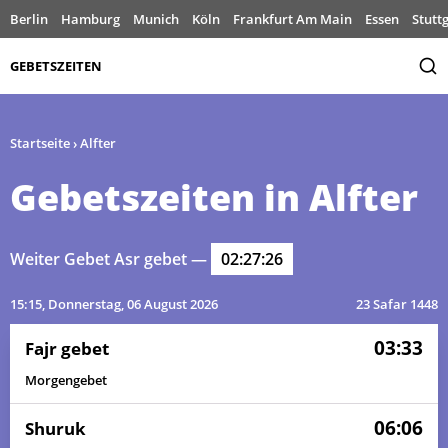
Berlin
Hamburg
Munich
Köln
Frankfurt Am Main
Essen
Stutt
GEBETSZEITEN
Startseite
›
Alfter
Gebetszeiten in Alfter
Weiter Gebet Asr gebet —
02:27:26
15:15
, Donnerstag, 06 August 2026
23 Safar 1448
03:33
Fajr gebet
Morgengebet
06:06
Shuruk