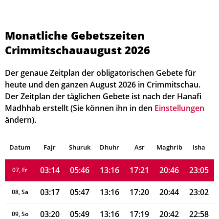
Monatliche Gebetszeiten
03:01
05:37
13:17
17:26
20:56
23:24
01, Sa
Crimmitschauaugust 2026
03:01
05:38
13:17
17:25
20:55
23:21
02, So
Der genaue Zeitplan der obligatorischen Gebete für
03:02
05:40
13:17
17:24
20:53
23:18
03, Mo
heute und den ganzen August 2026 in Crimmitschau.
Der Zeitplan der täglichen Gebete ist nach der Hanafi
03:04
05:41
13:17
17:23
20:51
23:14
04, Di
Madhhab erstellt (Sie können ihn in den
Einstellungen
ändern).
03:07
05:43
13:16
17:23
20:50
23:11
05, Mi
Datum
03:10
Fajr
Shuruk
05:44
Dhuhr
13:16
17:22
Asr
Maghrib
20:48
23:08
Isha
06, Do
03:14
05:46
13:16
17:21
20:46
23:05
07, Fr
03:17
05:47
13:16
17:20
20:44
23:02
08, Sa
03:20
05:49
13:16
17:19
20:42
22:58
09, So