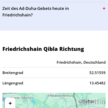
Zeit des Ad-Duha-Gebets heute in
03:43
06:02
13:09
17:02
20:15
22:23
23, So
Friedrichshain?
03:46
06:04
13:09
17:00
20:13
22:20
24, Mo
03:49
06:05
13:08
16:59
20:10
22:17
25, Di
03:52
06:07
13:08
16:58
20:08
22:13
26, Mi
Friedrichshain Qibla Richtung
03:54
06:09
13:08
16:56
20:06
22:10
27, Do
Friedrichshain, Deutschland
03:57
06:10
13:07
16:55
20:04
22:07
28, Fr
Breitengrad
52.51559
04:00
06:12
13:07
16:54
20:01
22:04
29, Sa
Längengrad
13.45482
04:02
06:14
13:07
16:52
19:59
22:01
30, So
04:05
06:15
13:07
16:51
19:57
21:58
31, Mo
+