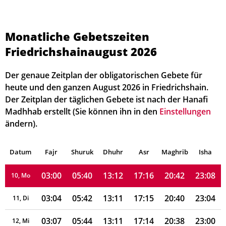
02:55
05:29
13:12
17:22
20:55
23:21
03, Mo
Monatliche Gebetszeiten
02:55
05:31
13:12
17:21
20:53
23:20
04, Di
Friedrichshainaugust 2026
02:56
05:32
13:12
17:20
20:51
23:19
05, Mi
Der genaue Zeitplan der obligatorischen Gebete für
02:57
05:34
13:12
17:20
20:50
23:18
06, Do
heute und den ganzen August 2026 in Friedrichshain.
Der Zeitplan der täglichen Gebete ist nach der Hanafi
02:57
05:35
13:12
17:19
20:48
23:17
07, Fr
Madhhab erstellt (Sie können ihn in den
Einstellungen
ändern).
02:58
05:37
13:12
17:18
20:46
23:15
08, Sa
Datum
02:58
Fajr
Shuruk
05:39
Dhuhr
13:12
17:17
Asr
Maghrib
20:44
23:11
Isha
09, So
03:00
05:40
13:12
17:16
20:42
23:08
10, Mo
03:04
05:42
13:11
17:15
20:40
23:04
11, Di
03:07
05:44
13:11
17:14
20:38
23:00
12, Mi