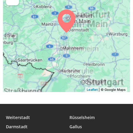
04:37
06:38
13:26
17:11
20:14
22:06
30, So
04:39
06:39
13:26
17:10
20:12
22:04
31, Mo
Leaflet
| © Google Maps
Weiterstadt
Rüsselsheim
Darmstadt
Gallus