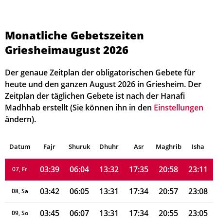
Monatliche Gebetszeiten
03:21
05:55
13:32
17:40
21:08
23:29
01, Sa
Griesheimaugust 2026
03:24
05:57
13:32
17:39
21:06
23:26
02, So
Der genaue Zeitplan der obligatorischen Gebete für
03:27
05:58
13:32
17:38
21:05
23:23
03, Mo
heute und den ganzen August 2026 in Griesheim. Der
Zeitplan der täglichen Gebete ist nach der Hanafi
03:30
06:00
13:32
17:38
21:03
23:20
04, Di
Madhhab erstellt (Sie können ihn in den
Einstellungen
ändern).
03:33
06:01
13:32
17:37
21:02
23:17
05, Mi
Datum
03:36
Fajr
Shuruk
06:03
Dhuhr
13:32
17:36
Asr
Maghrib
21:00
23:14
Isha
06, Do
03:39
06:04
13:32
17:35
20:58
23:11
07, Fr
03:42
06:05
13:31
17:34
20:57
23:08
08, Sa
03:45
06:07
13:31
17:34
20:55
23:05
09, So