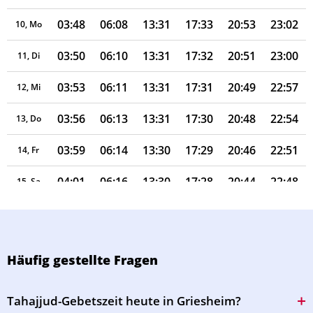
03:48
06:08
13:31
17:33
20:53
23:02
10, Mo
03:50
06:10
13:31
17:32
20:51
23:00
11, Di
03:53
06:11
13:31
17:31
20:49
22:57
12, Mi
03:56
06:13
13:31
17:30
20:48
22:54
13, Do
03:59
06:14
13:30
17:29
20:46
22:51
14, Fr
04:01
06:16
13:30
17:28
20:44
22:48
15, Sa
04:04
06:17
13:30
17:27
20:42
22:45
16, So
04:06
06:19
13:30
17:26
20:40
22:42
17, Mo
Häufig gestellte Fragen
04:09
06:20
13:30
17:25
20:38
22:40
18, Di
Tahajjud-Gebetszeit heute in Griesheim?
04:11
06:22
13:29
17:24
20:36
22:37
19, Mi