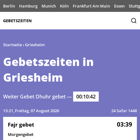
Berlin
Hamburg
Munich
Köln
Frankfurt Am Main
Essen
Stutt
GEBETSZEITEN
Startseite
›
Griesheim
Gebetszeiten in
Griesheim
Weiter Gebet Dhuhr gebet —
00:10:42
13:21
, Freitag, 07 August 2026
24 Safar 1448
03:39
Fajr gebet
Morgengebet