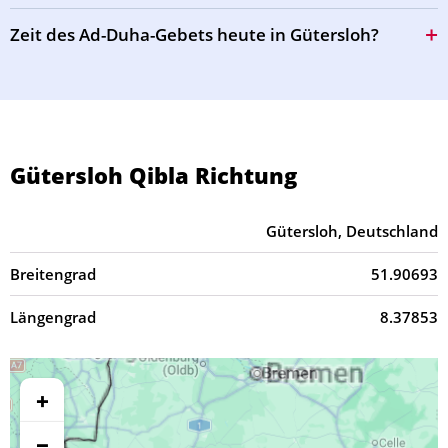
Zeit des Ad-Duha-Gebets heute in Gütersloh?
04:02
06:20
13:30
17:24
20:38
22:45
21, Fr
04:05
06:22
13:29
17:23
20:36
22:42
22, Sa
04:08
06:24
13:29
17:22
20:34
22:39
23, So
Gütersloh Qibla Richtung
04:11
06:25
13:29
17:20
20:31
22:36
24, Mo
04:14
06:27
13:29
17:19
20:29
22:33
25, Di
Gütersloh, Deutschland
04:16
06:29
13:28
17:18
20:27
22:30
26, Mi
Breitengrad
51.90693
04:19
06:30
13:28
17:16
20:25
22:27
27, Do
Längengrad
8.37853
04:21
06:32
13:28
17:15
20:23
22:24
28, Fr
04:24
06:33
13:27
17:14
20:20
22:21
+
29, Sa
−
04:27
06:35
13:27
17:12
20:18
22:18
30, So