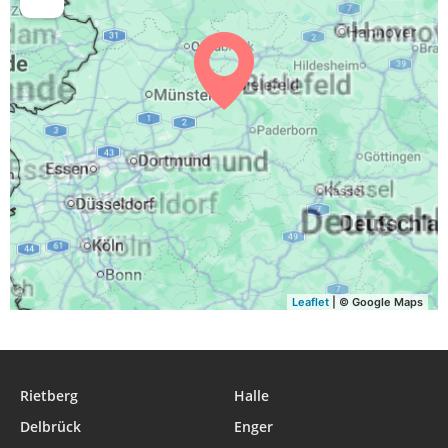
04:29
06:37
13:27
17:11
20:16
22:15
31, Mo
Leaflet
| © Google Maps
Rietberg
Halle
Delbrück
Enger