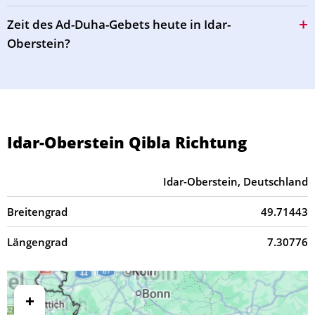
Zeit des Ad-Duha-Gebets heute in Idar-
04:22
06:30
13:34
17:27
20:37
22:35
21, Fr
Oberstein?
04:25
06:31
13:34
17:26
20:35
22:33
22, Sa
04:27
06:33
13:33
17:25
20:33
22:30
23, So
04:29
06:34
13:33
17:24
20:31
22:27
24, Mo
Idar-Oberstein Qibla Richtung
04:32
06:36
13:33
17:22
20:29
22:24
25, Di
Idar-Oberstein, Deutschland
04:34
06:37
13:33
17:21
20:27
22:21
26, Mi
Breitengrad
49.71443
04:36
06:39
13:32
17:20
20:25
22:19
27, Do
Längengrad
7.30776
04:39
06:40
13:32
17:19
20:23
22:16
28, Fr
04:41
06:42
13:32
17:18
20:21
22:13
29, Sa
+
04:43
06:43
13:31
17:16
20:19
22:11
30, So