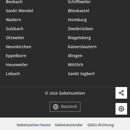
Bexbach
Schiffweiler
Sankt Wendel
Blieskastel
Wadern
Homburg
Sulzbach
Zweibrücken
Ottweiler
Riegelsberg
Neunkirchen
Kaiserslautern
Eppelborn
Illingen
Heusweiler
Wittlich
Lebach
Sankt Ingbert
©
Gebetszeiten
2026
Deutsch
Gebetszeiten heute
Gebetskalender
Qibla Richtung