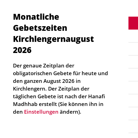
Monatliche
Gebetszeiten
Kirchlengernaugust
2026
Der genaue Zeitplan der
obligatorischen Gebete für heute und
den ganzen August 2026 in
Kirchlengern. Der Zeitplan der
täglichen Gebete ist nach der Hanafi
Madhhab erstellt (Sie können ihn in
den
Einstellungen
ändern).