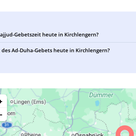
16, So
03:44
06:10
13:30
17, Mo
03:47
06:12
13:30
18, Di
03:50
06:14
13:29
ajjud-Gebetszeit heute in Kirchlengern?
19, Mi
03:53
06:15
13:29
t des Ad-Duha-Gebets heute in Kirchlengern?
20, Do
03:56
06:17
13:29
21, Fr
03:59
06:19
13:29
22, Sa
04:02
06:20
13:28
23, So
04:05
06:22
13:28
+
24, Mo
04:08
06:24
13:28
−
25, Di
04:10
06:25
13:28
26, Mi
04:13
06:27
13:27