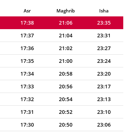
17:38
21:08
23:37
Asr
Maghrib
Isha
17:38
21:06
23:35
17:37
21:04
23:31
17:36
21:02
23:27
17:35
21:00
23:24
17:34
20:58
23:20
17:33
20:56
23:17
17:32
20:54
23:13
17:31
20:52
23:10
17:30
20:50
23:06