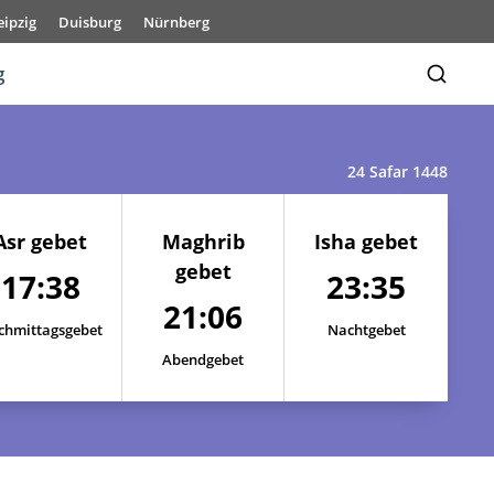
eipzig
Duisburg
Nürnberg
g
24 Safar 1448
Asr gebet
Maghrib
Isha gebet
gebet
17:38
23:35
17:42
21:16
23:41
21:06
chmittagsgebet
Nachtgebet
17:42
21:15
23:40
Abendgebet
17:41
21:13
23:39
17:40
21:11
23:39
17:39
21:09
23:38