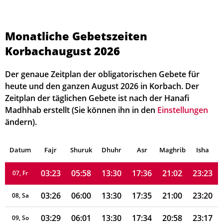
Monatliche Gebetszeiten
03:14
05:49
13:31
17:40
21:12
23:38
01, Sa
Korbachaugust 2026
03:14
05:51
13:31
17:40
21:10
23:38
02, So
Der genaue Zeitplan der obligatorischen Gebete für
03:15
05:52
13:31
17:39
21:09
23:37
03, Mo
heute und den ganzen August 2026 in Korbach. Der
Zeitplan der täglichen Gebete ist nach der Hanafi
03:16
05:54
13:31
17:38
21:07
23:34
04, Di
Madhhab erstellt (Sie können ihn in den
Einstellungen
ändern).
03:16
05:55
13:31
17:37
21:05
23:30
05, Mi
Datum
03:19
Fajr
Shuruk
05:57
Dhuhr
13:30
17:36
Asr
Maghrib
21:03
23:27
Isha
06, Do
03:23
05:58
13:30
17:36
21:02
23:23
07, Fr
03:26
06:00
13:30
17:35
21:00
23:20
08, Sa
03:29
06:01
13:30
17:34
20:58
23:17
09, So