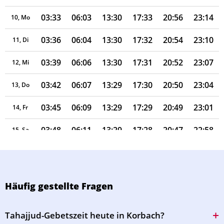
03:33
06:03
13:30
17:33
20:56
23:14
10, Mo
03:36
06:04
13:30
17:32
20:54
23:10
11, Di
03:39
06:06
13:30
17:31
20:52
23:07
12, Mi
03:42
06:07
13:29
17:30
20:50
23:04
13, Do
03:45
06:09
13:29
17:29
20:49
23:01
14, Fr
03:48
06:11
13:29
17:28
20:47
22:58
15, Sa
03:51
06:12
13:29
17:27
20:45
22:54
16, So
03:54
06:14
13:29
17:26
20:43
22:51
17, Mo
Häufig gestellte Fragen
03:57
06:15
13:28
17:25
20:41
22:48
18, Di
Tahajjud-Gebetszeit heute in Korbach?
04:00
06:17
13:28
17:24
20:39
22:45
19, Mi