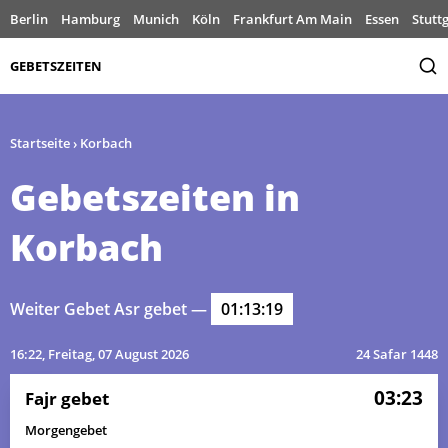
Berlin
Hamburg
Munich
Köln
Frankfurt Am Main
Essen
Stutt
GEBETSZEITEN
Startseite
›
Korbach
Gebetszeiten in
Korbach
Weiter Gebet Asr gebet —
01:13:19
16:22
, Freitag, 07 August 2026
24 Safar 1448
03:23
Fajr gebet
Morgengebet