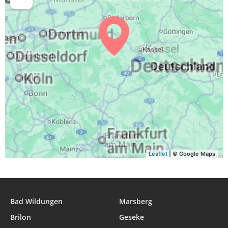
04:28
06:34
13:25
17:10
20:15
22:12
30, So
04:31
06:36
13:25
17:09
20:13
22:09
31, Mo
Leaflet
| © Google Maps
Bad Wildungen
Marsberg
Brilon
Geseke