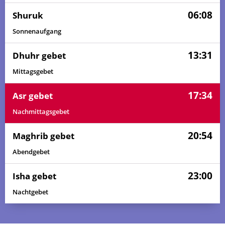
06:08
Shuruk
Sonnenaufgang
13:31
Dhuhr gebet
Mittagsgebet
17:34
Asr gebet
Nachmittagsgebet
20:54
Maghrib gebet
Abendgebet
23:00
Isha gebet
Nachtgebet