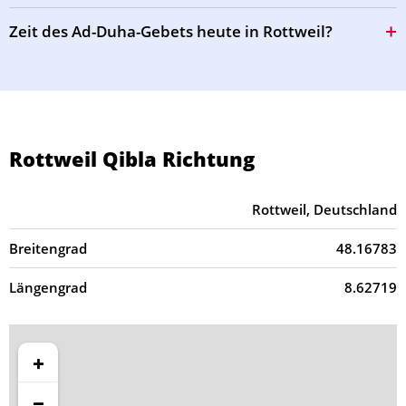
Zeit des Ad-Duha-Gebets heute in Rottweil?
04:22
06:25
13:29
17:23
20:32
22:26
19, Mi
04:24
06:27
13:29
17:22
20:30
22:24
20, Do
04:27
06:28
13:29
17:21
20:28
22:21
21, Fr
Rottweil Qibla Richtung
04:29
06:29
13:28
17:20
20:27
22:19
22, Sa
04:31
06:31
13:28
17:19
20:25
22:16
23, So
Rottweil, Deutschland
04:33
06:32
13:28
17:18
20:23
22:14
24, Mo
Breitengrad
48.16783
04:35
06:33
13:28
17:17
20:21
22:11
25, Di
Längengrad
8.62719
04:37
06:35
13:27
17:15
20:19
22:08
26, Mi
04:39
06:36
13:27
17:14
20:17
22:06
+
27, Do
−
04:41
06:38
13:27
17:13
20:15
22:03
28, Fr