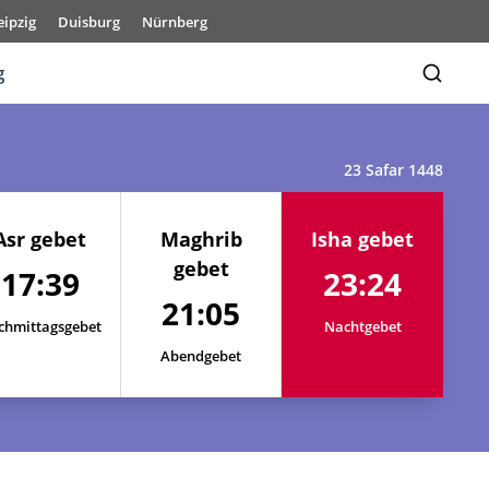
eipzig
Duisburg
Nürnberg
g
23 Safar 1448
Asr gebet
Maghrib
Isha gebet
gebet
17:39
23:24
17:44
21:15
23:42
21:05
chmittagsgebet
Nachtgebet
17:43
21:13
23:41
Abendgebet
17:42
21:11
23:37
17:42
21:10
23:34
17:41
21:08
23:31