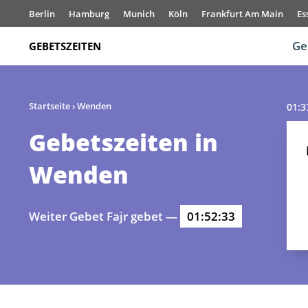
Berlin
Hamburg
Munich
Köln
Frankfurt Am Main
Es
Ge
GEBETSZEITEN
Startseite
›
Wenden
01:3
Gebetszeiten in
Wenden
Weiter Gebet Fajr gebet —
01:52:33