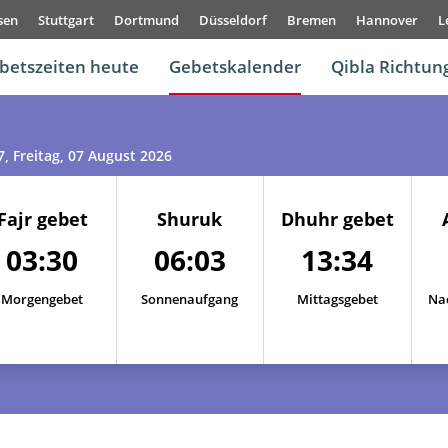
sen
Stuttgart
Dortmund
Düsseldorf
Bremen
Hannover
L
betszeiten heute
Gebetskalender
Qibla Richtun
7
, Freitag, 07 August 2026
Fajr gebet
Shuruk
Dhuhr gebet
03:30
06:03
13:34
01, Sa
03:18
05:54
13:35
Morgengebet
Sonnenaufgang
Mittagsgebet
Na
02, So
03:19
05:56
13:35
03, Mo
03:20
05:57
13:35
04, Di
03:20
05:59
13:35
05, Mi
03:23
06:00
13:35