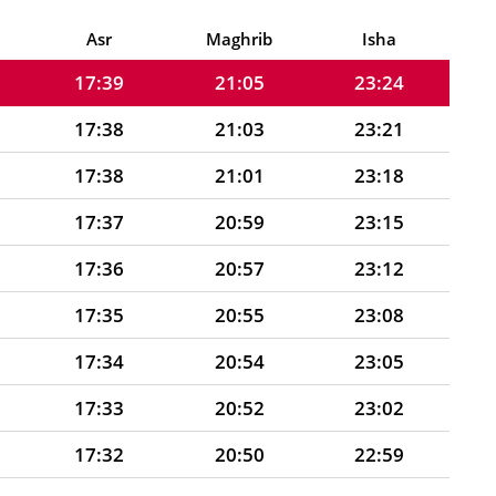
17:40
21:06
23:28
Asr
Maghrib
Isha
17:39
21:05
23:24
17:38
21:03
23:21
17:38
21:01
23:18
17:37
20:59
23:15
17:36
20:57
23:12
17:35
20:55
23:08
17:34
20:54
23:05
17:33
20:52
23:02
17:32
20:50
22:59