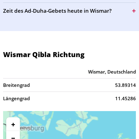
Zeit des Ad-Duha-Gebets heute in Wismar?
03:40
06:06
13:17
17:10
20:26
22:41
23, So
03:43
06:08
13:17
17:09
20:24
22:38
24, Mo
03:46
06:10
13:16
17:07
20:22
22:34
25, Di
Wismar Qibla Richtung
03:49
06:12
13:16
17:06
20:19
22:31
26, Mi
03:52
06:14
13:16
17:05
20:17
22:27
27, Do
Wismar, Deutschland
03:55
06:15
13:15
17:03
20:14
22:24
28, Fr
Breitengrad
53.89314
03:58
06:17
13:15
17:02
20:12
22:21
29, Sa
Längengrad
11.45286
04:01
06:19
13:15
17:00
20:10
22:17
30, So
04:04
06:21
13:15
16:59
20:07
22:14
+
31, Mo
−