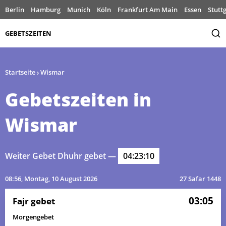
Berlin
Hamburg
Munich
Köln
Frankfurt Am Main
Essen
Stutt
GEBETSZEITEN
Startseite
›
Wismar
Gebetszeiten in
Wismar
Weiter Gebet Dhuhr gebet —
04:23:10
08:56
, Montag, 10 August 2026
27 Safar 1448
03:05
Fajr gebet
Morgengebet