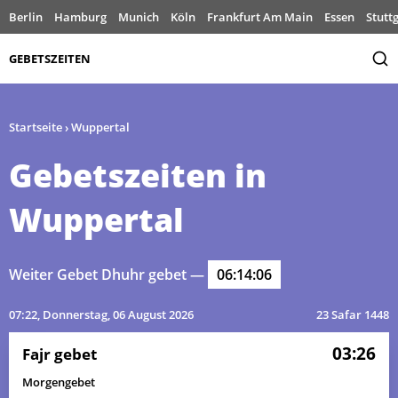
Berlin
Hamburg
Munich
Köln
Frankfurt Am Main
Essen
Stutt
GEBETSZEITEN
Startseite
›
Wuppertal
Gebetszeiten in
Wuppertal
Weiter Gebet Dhuhr gebet —
06:14:06
07:22
, Donnerstag, 06 August 2026
23 Safar 1448
03:26
Fajr gebet
Morgengebet