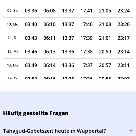
03:36
06:08
13:37
17:41
21:05
23:24
09, So
03:40
06:10
13:37
17:40
21:03
23:20
10, Mo
03:43
06:11
13:37
17:39
21:01
23:17
11, Di
03:46
06:13
13:36
17:38
20:59
23:14
12, Mi
03:49
06:14
13:36
17:37
20:57
23:11
13, Do
03:52
06:16
13:36
17:36
20:55
23:07
14, Fr
03:55
06:18
13:36
17:35
20:53
23:04
15, Sa
03:58
06:19
13:36
17:34
20:51
23:01
16, So
Häufig gestellte Fragen
04:01
06:21
13:35
17:33
20:49
22:58
17, Mo
Tahajjud-Gebetszeit heute in Wuppertal?
04:04
06:22
13:35
17:32
20:47
22:55
18, Di