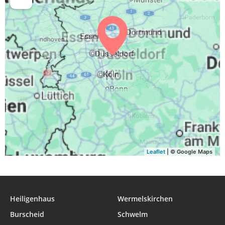
04:33
06:40
13:32
17:19
20:24
22:22
29, Sa
04:35
06:41
13:32
17:17
20:22
22:19
30, So
04:38
06:43
13:32
17:16
20:20
22:16
31, Mo
Leaflet
| © Google Maps
Heiligenhaus
Wermelskirchen
Burscheid
Schwelm