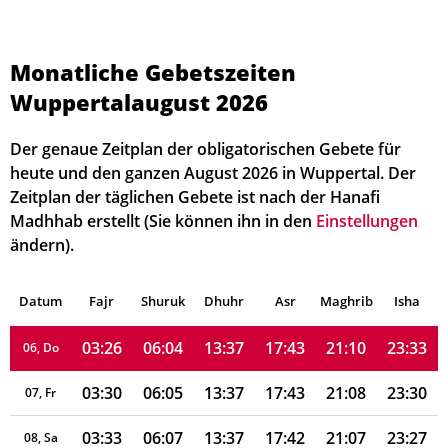
Monatliche Gebetszeiten
Wuppertalaugust 2026
03:21
05:56
13:38
17:47
21:19
23:45
01, Sa
Der genaue Zeitplan der obligatorischen Gebete für
03:21
05:58
13:38
17:46
21:17
23:45
02, So
heute und den ganzen August 2026 in Wuppertal. Der
Zeitplan der täglichen Gebete ist nach der Hanafi
03:22
05:59
13:38
17:46
21:15
23:44
03, Mo
Madhhab erstellt (Sie können ihn in den
Einstellungen
ändern).
03:23
06:01
13:38
17:45
21:14
23:40
04, Di
Datum
03:23
Fajr
Shuruk
06:02
Dhuhr
13:37
17:44
Asr
Maghrib
21:12
23:37
Isha
05, Mi
03:26
06:04
13:37
17:43
21:10
23:33
06, Do
03:30
06:05
13:37
17:43
21:08
23:30
07, Fr
03:33
06:07
13:37
17:42
21:07
23:27
08, Sa