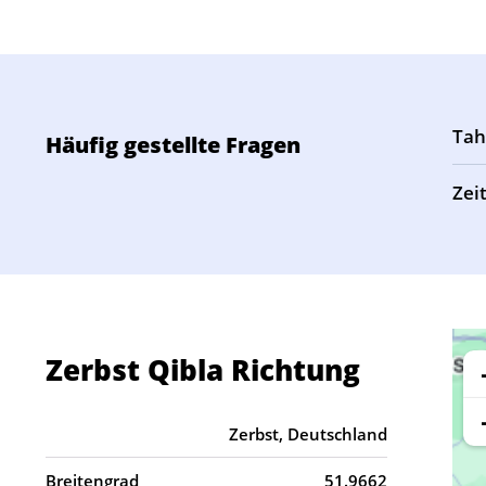
Tah
Häufig gestellte Fragen
Zei
Zerbst Qibla Richtung
Zerbst, Deutschland
Breitengrad
51.9662