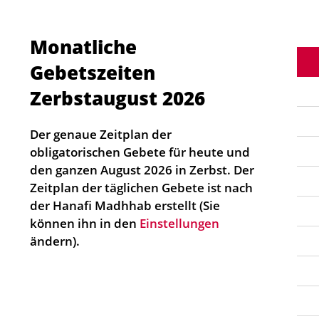
Monatliche
Gebetszeiten
Zerbstaugust 2026
Der genaue Zeitplan der
obligatorischen Gebete für heute und
den ganzen August 2026 in Zerbst. Der
Zeitplan der täglichen Gebete ist nach
der Hanafi Madhhab erstellt (Sie
können ihn in den
Einstellungen
ändern).