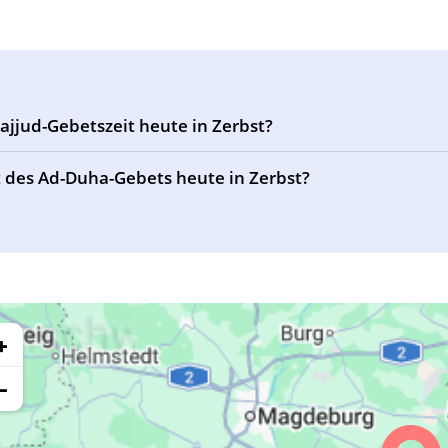
16, So
03:32
05:57
13:16
17, Mo
03:35
05:59
13:16
18, Di
03:38
06:01
13:16
ajjud-Gebetszeit heute in Zerbst?
19, Mi
03:41
06:02
13:15
t des Ad-Duha-Gebets heute in Zerbst?
20, Do
03:44
06:04
13:15
21, Fr
03:47
06:05
13:15
22, Sa
03:50
06:07
13:15
23, So
03:53
06:09
13:14
+
24, Mo
03:56
06:10
13:14
−
25, Di
03:58
06:12
13:14
26, Mi
04:01
06:14
13:13