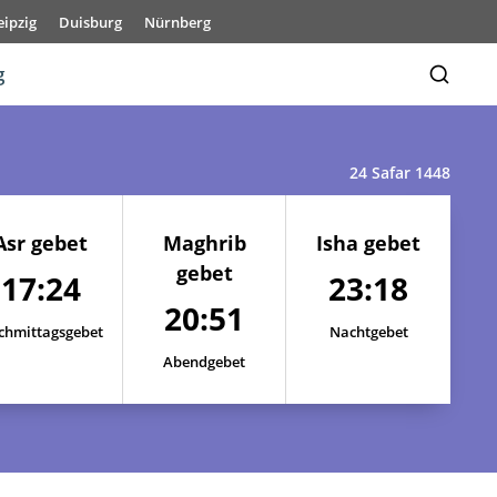
eipzig
Duisburg
Nürnberg
g
24 Safar 1448
Asr gebet
Maghrib
Isha gebet
gebet
17:24
23:18
20:51
17:28
21:02
23:27
chmittagsgebet
Nachtgebet
17:28
21:00
23:26
Abendgebet
17:27
20:58
23:25
17:26
20:57
23:24