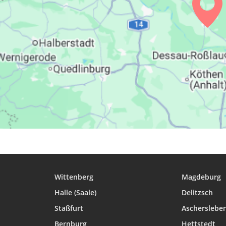
27, Do
04:04
06:15
13:13
28, Fr
04:06
06:17
13:13
29, Sa
04:09
06:18
13:13
30, So
04:11
06:20
13:12
31, Mo
04:14
06:22
13:12
Wittenberg
Magdeburg
Halle (Saale)
Delitzsch
Staßfurt
Ascherslebe
Bernburg
Hettstedt