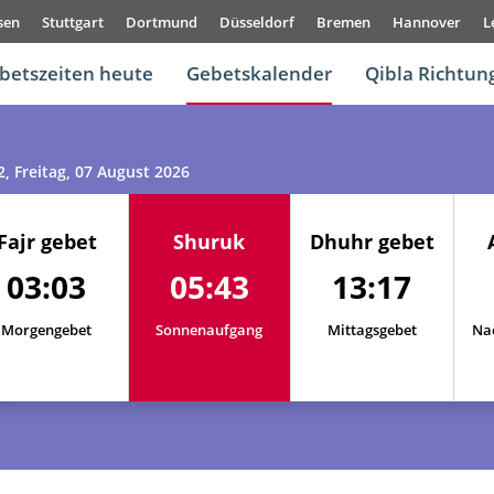
sen
Stuttgart
Dortmund
Düsseldorf
Bremen
Hannover
L
betszeiten heute
Gebetskalender
Qibla Richtun
2
, Freitag, 07 August 2026
Fajr gebet
Shuruk
Dhuhr gebet
03:03
05:43
13:17
01, Sa
03:00
05:34
13:18
Morgengebet
Sonnenaufgang
Mittagsgebet
Na
02, So
03:01
05:35
13:18
03, Mo
03:01
05:37
13:18
04, Di
03:02
05:38
13:18