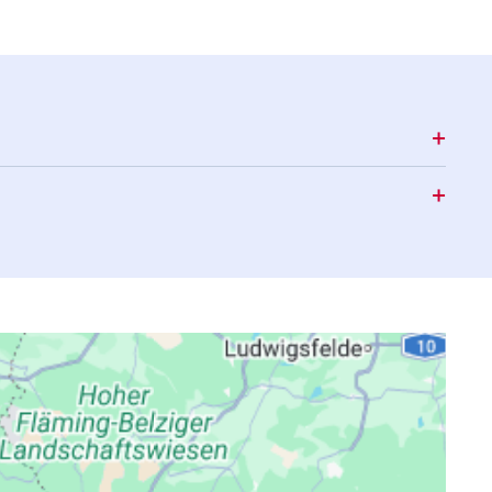
17:15
20:34
22:47
17:14
20:32
22:44
17:13
20:30
22:41
17:11
20:27
22:37
17:10
20:25
22:34
17:09
20:23
22:31
17:08
20:21
22:28
17:07
20:19
22:25
17:06
20:17
22:21
17:04
20:15
22:18
17:03
20:12
22:15