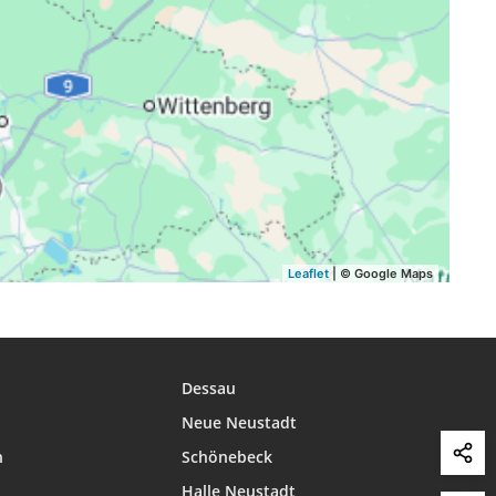
17:02
20:10
22:12
17:00
20:08
22:09
16:59
20:06
22:06
16:58
20:04
22:03
16:56
20:01
22:00
Leaflet
| © Google Maps
Dessau
Neue Neustadt
n
Schönebeck
Halle Neustadt